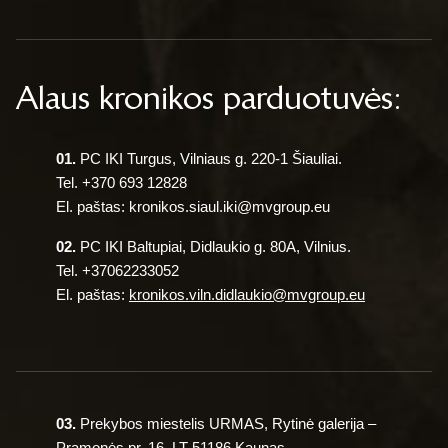
Alaus kronikos parduotuvės:
01.
PC IKI Turgus, Vilniaus g. 220-1 Šiauliai.
Tel.
+370 693 12828
El. paštas:
kronikos.siaul.iki@mvgroup.eu
02.
PC IKI Baltupiai, Didlaukio g. 80A, Vilnius.
Tel. +37062233052
El. paštas:
kronikos.viln.didlaukio@mvgroup.eu
03.
Prekybos miestelis URMAS, Rytinė galerija –
Pramonės pr. 16, LT-51186 Kaunas