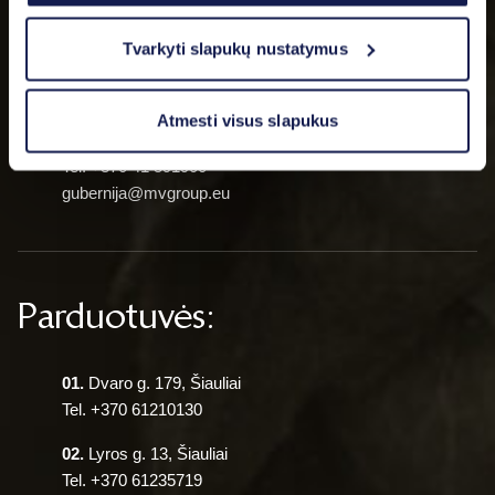
Susisiekite:
Tvarkyti slapukų nustatymus
“MV GROUP Production”, UAB
Atmesti visus slapukus
Dvaro g. 179 LT-76176, Šiauliai
Tel.
+370 41 591900
gubernija@mvgroup.eu
Parduotuvės:
01.
Dvaro g. 179, Šiauliai
Tel.
+370 61210130
02.
Lyros g. 13, Šiauliai
Tel.
+370 61235719