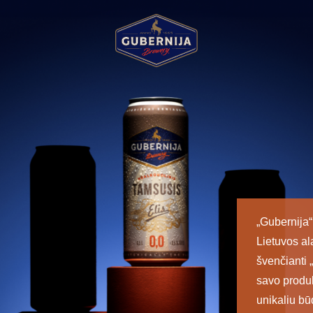
„Gubernija“ 
Lietuvos al
švenčianti „
savo produk
unikaliu būd