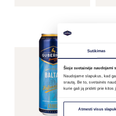
Sutikimas
Šioje svetainėje naudojami 
Naudojame slapukus, kad galė
srautą. Be to, svetainės nau
kurie gali ją pridėti prie kit
Atmesti visus slapu