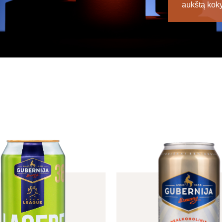
aukštą kokyb