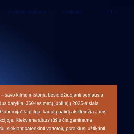
Pažintinė programa
Kontaktai
LT
​​– savo kilme ir istorija besididžiuojanti seniausia
aus darykla. 360-ies metų jubiliejų 2025-aisiais
Gubernija“ taip ilgai kauptą patirtį atskleidžia Jums
cijoje. Kiekviena alaus rūšis čia gaminama
u, siekiant patenkinti vartotojų poreikius, užtikrinti