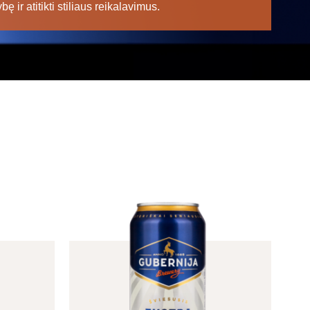
ę ir atitikti stiliaus reikalavimus.