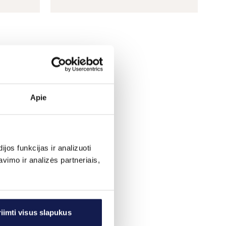
Apie
os funkcijas ir analizuoti
imo ir analizės partneriais,
iimti visus slapukus